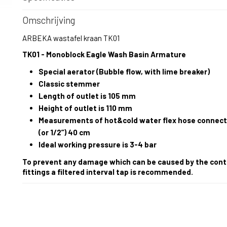
Productcode
ARBEKA-2
Omschrijving
EAN code
9506579981579
Productcode leverancier
Trendy Marketing
ARBEKA wastafel kraan TK01
Netto gewicht
1,50 Kg
TK01 - Monoblock Eagle Wash Basin Armature
Bruto gewicht
1,14 Kg
Afmetingen (l,b,h)
21 x 16 x 10 cm
Special aerator (Bubble flow, with lime breaker)
Classic stemmer
Length of outlet is 105 mm
Height of outlet is 110 mm
Measurements of hot&cold water flex hose connect
(or 1/2”) 40 cm
Ideal working pressure is 3-4 bar
To prevent any damage which can be caused by the cont
fittings a filtered interval tap is recommended.