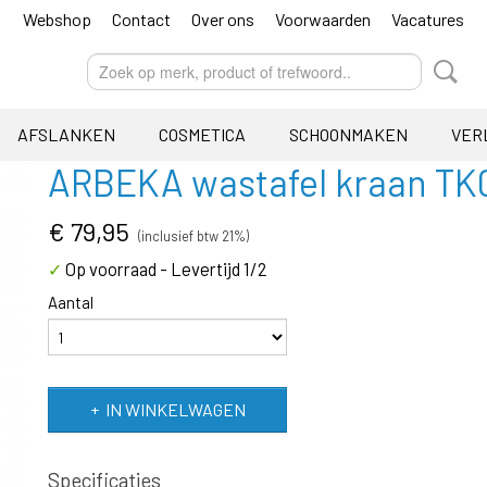
Webshop
Contact
Over ons
Voorwaarden
Vacatures
AFSLANKEN
COSMETICA
SCHOONMAKEN
VER
ARBEKA wastafel kraan TK
€ 79,95
(inclusief btw 21%)
Op voorraad
- Levertijd 1/2
✓
Aantal
IN WINKELWAGEN
Specificaties