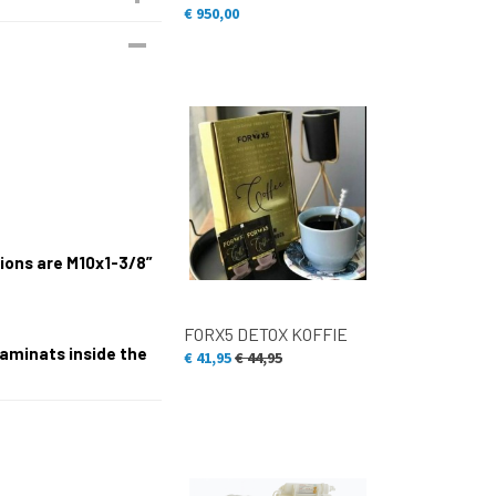
€ 950,00
ions are M10x1-3/8”
FORX5 DETOX KOFFIE
aminats inside the
€ 41,95
€ 44,95