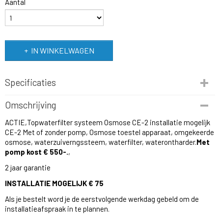
Aantal
IN WINKELWAGEN
Specificaties
Productcode
Omschrijving
40-35
ACTIE,Topwaterfilter systeem Osmose CE-2 installatie mogelijk
EAN code
CE-2 Met of zonder pomp, Osmose toestel apparaat, omgekeerde
8785253777238
osmose, waterzuiverngssteem, waterfilter, waterontharder.
Met
Productcode leverancier
pomp kost € 550-.
,
Trendy Marketing
Netto gewicht
2 jaar garantie
13,00 Kg
INSTALLATIE MOGELIJK € 75
Bruto gewicht
10,00 Kg
Als je bestelt word je de eerstvolgende werkdag gebeld om de
installatieafspraak in te plannen.
Afmetingen (l,b,h)
45 x 46 x 45 cm