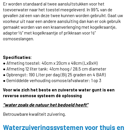
Er worden standaard al twee aansluitstukken voor het
toevoerwater naar het toestel meegeleverd. In 99% van de
gevallen zal een van deze twee kunnen worden gebruikt. Gaat uw
voorkeur uit naar een andere aansluiting dan kan er ook gebruik
gemaakt worden van een kraanverlenging met kogelkraantje,
adapter ½” met kogelkraantje of prikkraan voor ½”
osmoseslangen.
Specificaties:
● Afmeting toestel: 40cm x 20cm x 48cm (LxBxH)
● Afmeting 12 liter tank: 41cm hoog / 28,5 cm diameter
● Opbrengst: 190 Liter per dag (Bij 25 graden en 4 BAR)
● Gemiddelde verhouding osmose/afvalwater: 1 op 3
Voor wie zich het beste en zuiverste water gunt is een
reverse osmose systeem dé oplossing
“water zoals de natuur het bedoeld heeft”
Betrouwbare kwaliteit zuivering.
Waterzuiveringssystemen voor thuis en