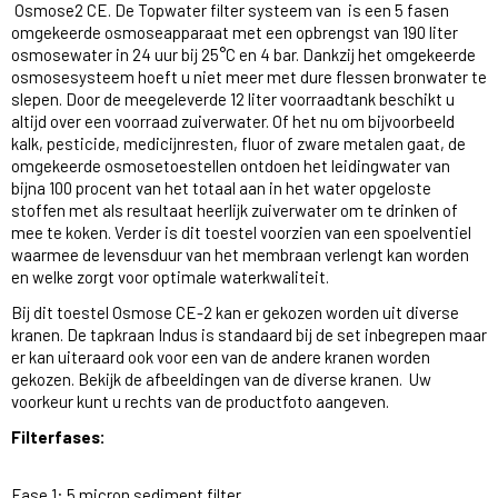
Osmose2 CE. De Topwater filter systeem van is een 5 fasen
omgekeerde osmoseapparaat met een opbrengst van 190 liter
osmosewater in 24 uur bij 25°C en 4 bar. Dankzij het omgekeerde
osmosesysteem hoeft u niet meer met dure flessen bronwater te
slepen. Door de meegeleverde 12 liter voorraadtank beschikt u
altijd over een voorraad zuiverwater. Of het nu om bijvoorbeeld
kalk, pesticide, medicijnresten, fluor of zware metalen gaat, de
omgekeerde osmosetoestellen ontdoen het leidingwater van
bijna 100 procent van het totaal aan in het water opgeloste
stoffen met als resultaat heerlijk zuiverwater om te drinken of
mee te koken. Verder is dit toestel voorzien van een spoelventiel
waarmee de levensduur van het membraan verlengt kan worden
en welke zorgt voor optimale waterkwaliteit.
Bij dit toestel Osmose CE-2 kan er gekozen worden uit diverse
kranen. De tapkraan Indus is standaard bij de set inbegrepen maar
er kan uiteraard ook voor een van de andere kranen worden
gekozen. Bekijk de afbeeldingen van de diverse kranen. Uw
voorkeur kunt u rechts van de productfoto aangeven.
Filterfases:
Fase 1: 5 micron sediment filter