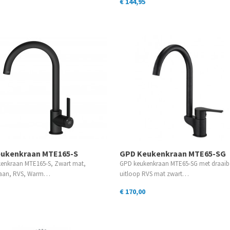
€ 144,95
ukenkraan MTE165-S
GPD Keukenkraan MTE65-SG
enkraan MTE165-S, Zwart mat,
GPD keukenkraan MTE65-SG met draaib
raan, RVS, Warm…
uitloop RVS mat zwart…
€ 170,00