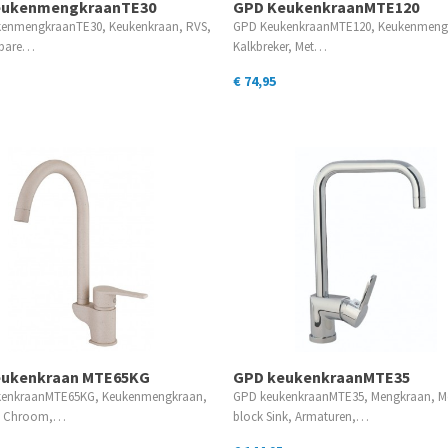
eukenmengkraanTE30
GPD KeukenkraanMTE120
enmengkraanTE30, Keukenkraan, RVS,
GPD KeukenkraanMTE120, Keukenmeng
ibare…
Kalkbreker, Met…
€ 74,95
eukenkraan MTE65KG
GPD keukenkraanMTE35
enkraanMTE65KG, Keukenmengkraan,
GPD keukenkraanMTE35, Mengkraan, 
n, Chroom,…
block Sink, Armaturen,…