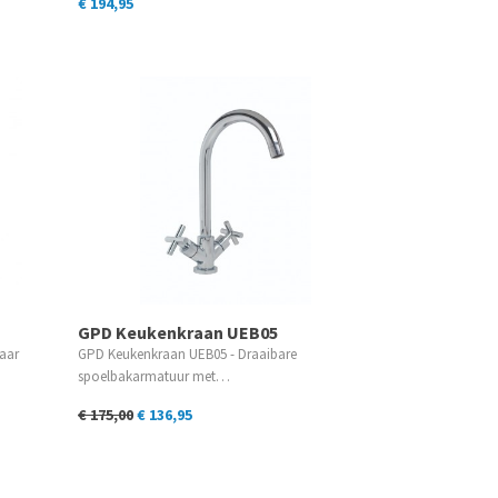
€ 194,95
GPD Keukenkraan UEB05
aar
GPD Keukenkraan UEB05 - Draaibare
spoelbakarmatuur met…
€ 175,00
€ 136,95