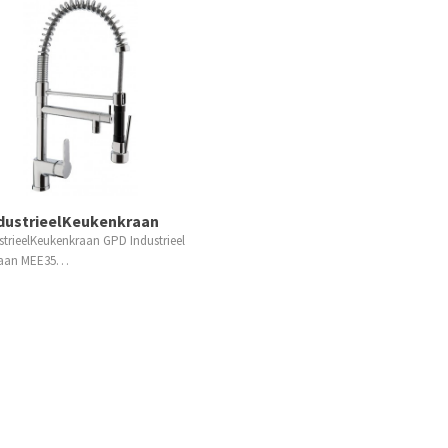
dustrieelKeukenkraan
trieelKeukenkraan GPD Industrieel
raan MEE35…