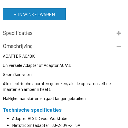
IN WINKELWAGEN
Specificaties
Productcode
Omschrijving
TRENDY MARKETING
ADAPTER AC/DK
EAN code
9503771477541
Universele Adapter of Adaptor AC/AD
Productcode leverancier
Gebruiken voor:
Trendy Marketing
Netto gewicht
Alle electrische aparaten gebruken, als de aparaten zelf de
200,00 Kg
maaten en amperin heeft.
Bruto gewicht
Maklijker aansluiten en gaat langer gebruiken.
250,00 Kg
Afmetingen (l,b,h)
Technische specificaties
10 x 5,50 x 7 cm
Adapter AC/DC voor Worktube
Netstroom (adapter 100-240V -> 1.5A